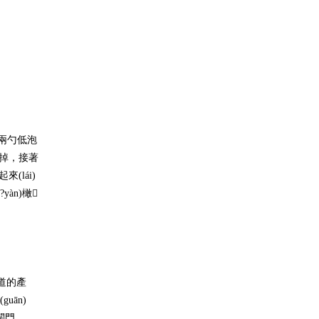
入兩勺低泡
掉，接著
來(lái)
yàn)橄
水道的產
uān)
閥門