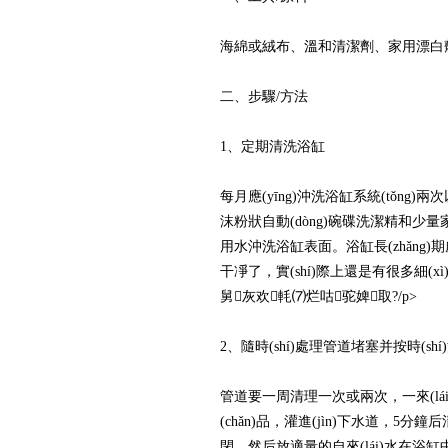
海綿或絨布、溫和清潔劑、家用漂白劑
物業(yè)保潔
二、步驟/方法
開(kāi)荒保潔
1、定期清洗浴缸
石材護(hù)理
每月應(yīng)沖洗浴缸系統(tǒng
大理石翻新
沫粉狀自動(dòng)碗碟洗潔精和少量家用
用水沖洗浴缸表面。浴缸長(zhǎng)期處
地板打蠟
干凈了，實(shí)際上還是有很多細(x
舅灰欢軞⑺烂咕驼婢取?/p>
外墻防水
2、隨時(shí)處理管道堵塞并按時(sh
亮化安裝
管道要一周清理一次或兩次，一來(lái)清除味
(chǎn)品，灌進(jìn)下水道
地毯清洗
閉，然后放適量的自來(lái)水在浴缸中