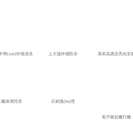
學(xué)外墻清洗
上大垅外墻防水
茉莉花酒店亮化安
工廠保潔托管
石材護(hù)理
客戶家起蠟打蠟