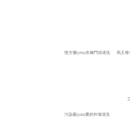
物業(yè)保潔
開荒保潔
石材護(hù)理
悅方優(yōu)衣褲門頭清洗
馬王堆中
大理石翻新
地板打蠟
外墻防水
亮化安裝
污染嚴(yán)重的外墻清洗
地毯清洗