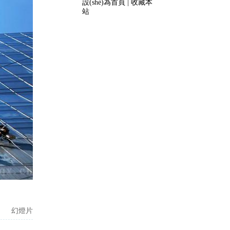
設(shè)為首頁
|
收藏本
站
幻燈片