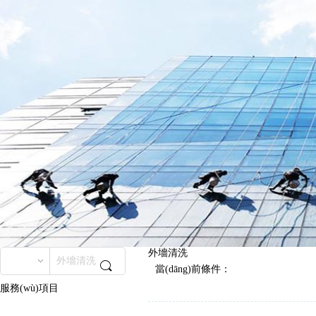
Hunan yazhuo Environmental Management Co. Ltd.
首頁
關(guān)于我
們
保潔項目
保潔案例
聯(lián)系我們
設(shè)備銷售
營業(yè)執
(zhí)照
人才招聘
外墻清洗
當(dāng)前條件：
服務(wù)項目
外墻清洗