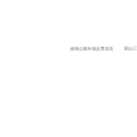
環(huán)氧地坪
家庭保潔
工廠保潔托管
韶山三
綠地公館外墻反漿清洗