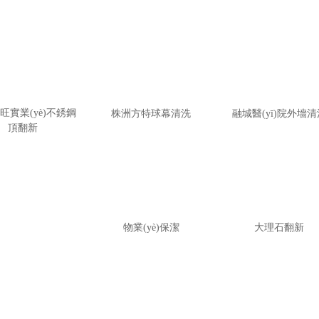
旺實業(yè)不銹鋼
株洲方特球幕清洗
融城醫(yī)院外墻清
頂翻新
物業(yè)保潔
大理石翻新