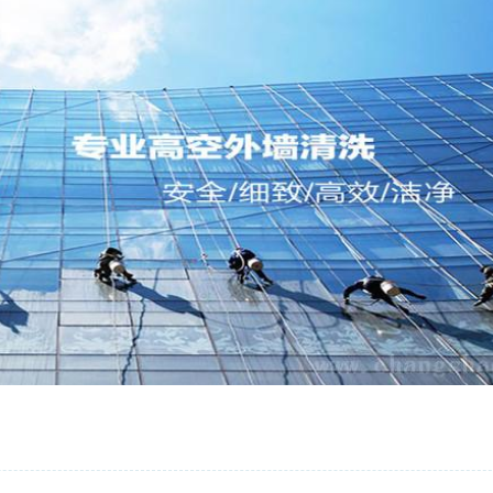
0731-82228612 15802685312